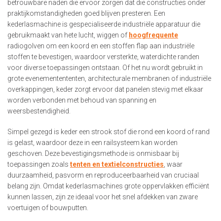
betrouwbare naden die ervoor zorgen dat die constructies onder
praktijkomstandigheden goed blijven presteren. Een
kederlasmachine is gespecialiseerde industriële apparatuur die
gebruikmaakt van hete lucht, wiggen of
hoogfrequente
radiogolven om een koord en een stoffen flap aan industriële
stoffen te bevestigen, waardoor versterkte, waterdichte randen
voor diverse toepassingen ontstaan. Of het nu wordt gebruikt in
grote evenementententen, architecturale membranen of industriële
overkappingen, keder zorgt ervoor dat panelen stevig met elkaar
worden verbonden met behoud van spanning en
weersbestendigheid.
Simpel gezegd is keder een strook stof die rond een koord of rand
is gelast, waardoor deze in een railsysteem kan worden
geschoven. Deze bevestigingsmethode is onmisbaar bij
toepassingen zoals
tenten en textielconstructies
, waar
duurzaamheid, pasvorm en reproduceerbaarheid van cruciaal
belang zijn. Omdat kederlasmachines grote oppervlakken efficiënt
kunnen lassen, zijn ze ideaal voor het snel afdekken van zware
voertuigen of bouwputten.