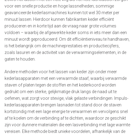
voor een snelle productie en hoge lassnelheden; sommige
geavanceerde kederlasmachines kunnen tot wel 30 meter per
minuut lassen. Hierdoor kunnen fabrikanten keder efficiënt
produceren en in korte tijd aan de vraag naar grote volumes
voldoen – waarbij de afgewerkte keder soms in iets meer dan een
minuut wordt geproduceerd. Om dit efficiëntieniveau te handhaven,
is het belangrijk om de machineprestaties en productiecijfers,
zoals lasuren en de activiteit van de verwarmingselementen, in de
gaten te houden.
Andere methoden voor het lassen van keder zijn onder meer
kederlasapparaten met een verwarmde staaf, waarbij verwarmde
staven of platen tegen de stoffen en het kederkoord worden
gedrukt om een sterke, gelijkmatige druk langs de naad uit te
oefenen, wat zorgt voor stevige, vlak gelaste verbindingen. Impuls-
kederlasapparaten brengen lasnaden tot stand door de staven
kortstondig met een lage energie te verwarmen en vervolgens snel
af te koelen om de verbinding af te dichten, waardoor ze geschikt
zijn voor dunnere materialen die een lasverbinding met lage warmte
vereisen. Elke methode biedt unieke voordelen, afhankelijk van de