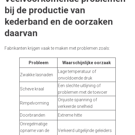
bij de productie van
kederband en de oorzaken
daarvan
Fabrikanten krijgen vaak te maken met problemen zoals:
Probleem
Waarschijnlijke oorzaak
Lage temperatuur of
Zwakke lasnaden
onvoldoende druk
Een slechte uitlijning of
Scheve kraal
problemen met de toevoer
Onjuiste spanning of
Rimpelvorming
verkeerde snelheid
Doorbranden
Extreme hitte
Onregelmatige
opname van de
Verkeerd uitgelijnde geleiders