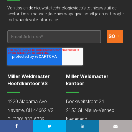
Van tips en de nieuwste technologievideo's tot nieuws uit de
sector. Onze maandelijkse nieuwspagina houdt je op de hoogte
met waardevolle informatie.
Miller Weldmaster
Miller Weldmaster
Hoofdkantoor VS
kantoor
4220 Alabama Ave.
Boekweitstraat 24
Navarre, OH 44662 VS
2153 GL Nieuw-Vennep
P:
(330) 833-6739
Nederland
P: +31 (0) 252-347032