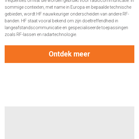
frequenties omvat die worden gebruikt voor radiocommunicatie. In
sommige contexten, met name in Europa en bepaalde technische
gebieden, wordt HF nauwkeuriger onderscheiden van andere RF-
banden. HF staat vooral bekend om zijn doeltreffendheid in
langeafstandscommunicatie en gespecialiseerde toepassingen
zoals RF-lassen en radartechnologie.
Ontdek meer