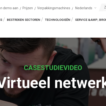
Nederlands
en demo aan
Prijzen
Verpakkingsmachines
ES
BESTREKEN SECTOREN
TECHNOLOGIEËN
SERVICE &AMP; BR
CASESTUDIEVIDEO
Virtueel netwer