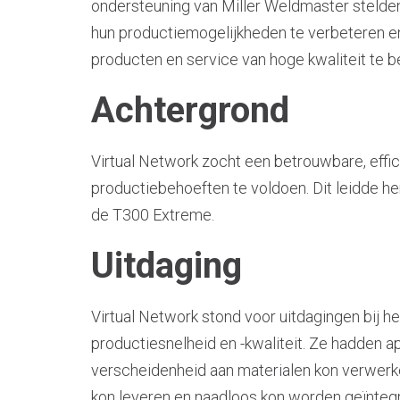
ondersteuning van Miller Weldmaster stelden
hun productiemogelijkheden te verbeteren en
producten en service van hoge kwaliteit te 
Achtergrond
Virtual Network zocht een betrouwbare, effi
productiebehoeften te voldoen. Dit leidde h
de T300 Extreme.
Uitdaging
Virtual Network stond voor uitdagingen bij h
productiesnelheid en -kwaliteit. Ze hadden a
verscheidenheid aan materialen kon verwerke
kon leveren en naadloos kon worden geïnteg