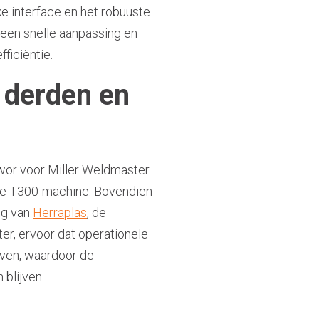
ke interface en het robuuste
een snelle aanpassing en
ficiëntie.
 derden en
twor voor Miller Weldmaster
de T300-machine. Bovendien
ng van
Herraplas
, de
er, ervoor dat operationele
jven, waardoor de
 blijven.