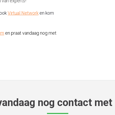
 van experts!
 ook
Virtual Network
en kom
om
en praat vandaag nog met
andaag nog contact met 