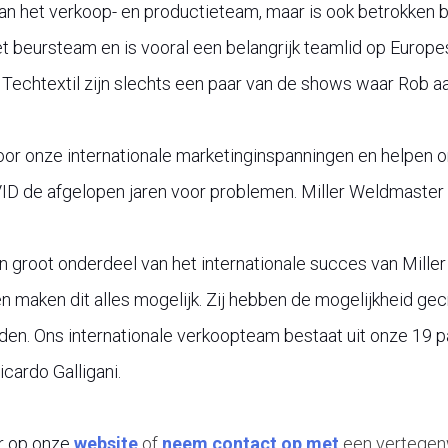
van het verkoop- en productieteam, maar is ook betrokken b
 het beursteam en is vooral een belangrijk teamlid op Europ
Techtextil zijn slechts een paar van de shows waar Rob aa
oor onze internationale marketinginspanningen en helpen 
VID de afgelopen jaren voor problemen. Miller Weldmaster
n groot onderdeel van het internationale succes van Mille
n maken dit alles mogelijk. Zij hebben de mogelijkheid ge
den. Ons internationale verkoopteam bestaat uit onze 19 pa
cardo Galligani.
ur op onze
website
of
neem contact op met
een vertegen