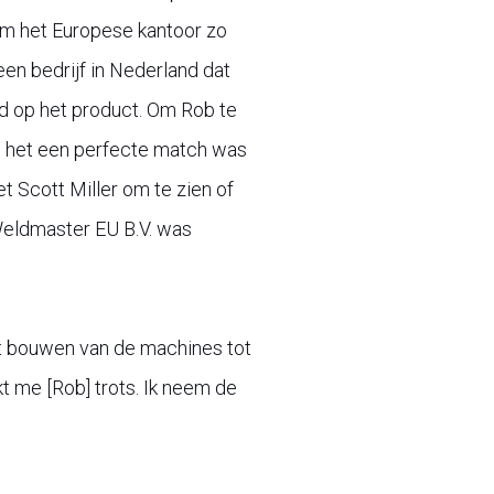
rom het Europese kantoor zo
een bedrijf in Nederland dat
fd op het product. Om Rob te
en het een perfecte match was
t Scott Miller om te zien of
Weldmaster EU B.V. was
het bouwen van de machines tot
kt me [Rob] trots. Ik neem de