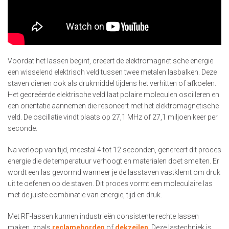
Voordat het lassen begint, creëert de elektromagnetische energie
een wisselend elektrisch veld tussen twee metalen lasbalken. Deze
staven dienen ook als drukmiddel tijdens het verhitten of afkoelen.
Het gecreëerde elektrische veld laat polaire moleculen oscilleren en
een oriëntatie aannemen die resoneert met het elektromagnetische
veld. De oscillatie vindt plaats op 27,1 MHz of 27,1 miljoen keer per
seconde.
Na verloop van tijd, meestal 4 tot 12 seconden, genereert dit proces
energie die de temperatuur verhoogt en materialen doet smelten. Er
wordt een las gevormd wanneer je de lasstaven vastklemt om druk
uit te oefenen op de staven. Dit proces vormt een moleculaire las
met de juiste combinatie van energie, tijd en druk.
Met RF-lassen kunnen industrieën consistente rechte lassen
maken, zoals
reclameborden
of
dekzeilen
. Deze lastechniek is