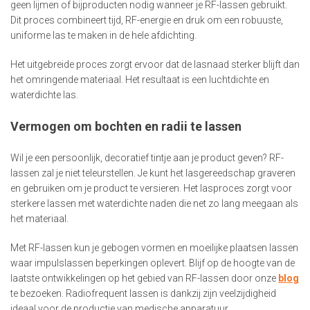
geen lijmen of bijproducten nodig wanneer je RF-lassen gebruikt.
Dit proces combineert tijd, RF-energie en druk om een robuuste,
uniforme las te maken in de hele afdichting.
Het uitgebreide proces zorgt ervoor dat de lasnaad sterker blijft dan
het omringende materiaal. Het resultaat is een luchtdichte en
waterdichte las.
Vermogen om bochten en radii te lassen
Wil je een persoonlijk, decoratief tintje aan je product geven? RF-
lassen zal je niet teleurstellen. Je kunt het lasgereedschap graveren
en gebruiken om je product te versieren. Het lasproces zorgt voor
sterkere lassen met waterdichte naden die net zo lang meegaan als
het materiaal.
Met RF-lassen kun je gebogen vormen en moeilijke plaatsen lassen
waar impulslassen beperkingen oplevert. Blijf op de hoogte van de
laatste ontwikkelingen op het gebied van RF-lassen door onze
blog
te bezoeken. Radiofrequent lassen is dankzij zijn veelzijdigheid
ideaal voor de productie van medische apparatuur.