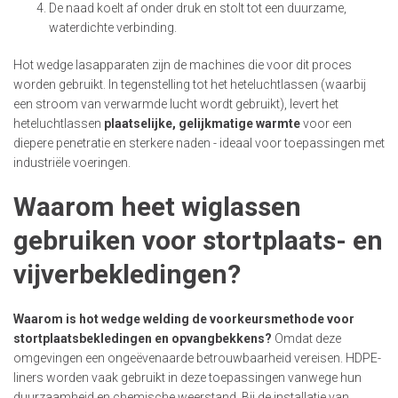
De naad koelt af onder druk en stolt tot een duurzame,
waterdichte verbinding.
Hot wedge lasapparaten zijn de machines die voor dit proces
worden gebruikt. In tegenstelling tot het heteluchtlassen (waarbij
een stroom van verwarmde lucht wordt gebruikt), levert het
heteluchtlassen
plaatselijke, gelijkmatige warmte
voor een
diepere penetratie en sterkere naden - ideaal voor toepassingen met
industriële voeringen.
Waarom heet wiglassen
gebruiken voor stortplaats- en
vijverbekledingen?
Waarom is hot wedge welding de voorkeursmethode voor
stortplaatsbekledingen en opvangbekkens?
Omdat deze
omgevingen een ongeëvenaarde betrouwbaarheid vereisen. HDPE-
liners worden vaak gebruikt in deze toepassingen vanwege hun
duurzaamheid en chemische weerstand. Bij de installatie van