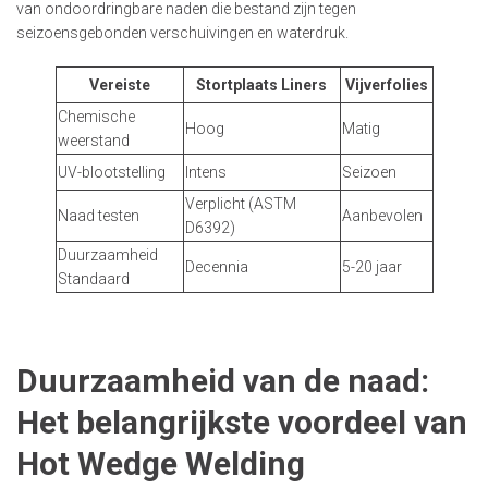
van ondoordringbare naden die bestand zijn tegen
seizoensgebonden verschuivingen en waterdruk.
Vereiste
Stortplaats Liners
Vijverfolies
Chemische
Hoog
Matig
weerstand
UV-blootstelling
Intens
Seizoen
Verplicht (ASTM
Naad testen
Aanbevolen
D6392)
Duurzaamheid
Decennia
5-20 jaar
Standaard
Duurzaamheid van de naad:
Het belangrijkste voordeel van
Hot Wedge Welding