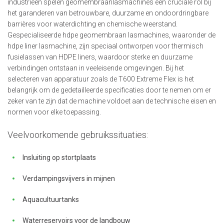
industrieën spelen geomembraanlasmachines een cruciale rol bij
het garanderen van betrouwbare, duurzame en ondoordringbare
barrières voor waterdichting en chemische weerstand.
Gespecialiseerde hdpe geomembraan lasmachines, waaronder de
hdpe liner lasmachine, zijn speciaal ontworpen voor thermisch
fusielassen van HDPE liners, waardoor sterke en duurzame
verbindingen ontstaan in veeleisende omgevingen. Bij het
selecteren van apparatuur zoals de T600 Extreme Flex is het
belangrijk om de gedetailleerde specificaties door te nemen om er
zeker van te zijn dat de machine voldoet aan de technische eisen en
normen voor elke toepassing.
Veelvoorkomende gebruikssituaties:
Insluiting op stortplaats
Verdampingsvijvers in mijnen
Aquacultuurtanks
Waterreservoirs voor de landbouw