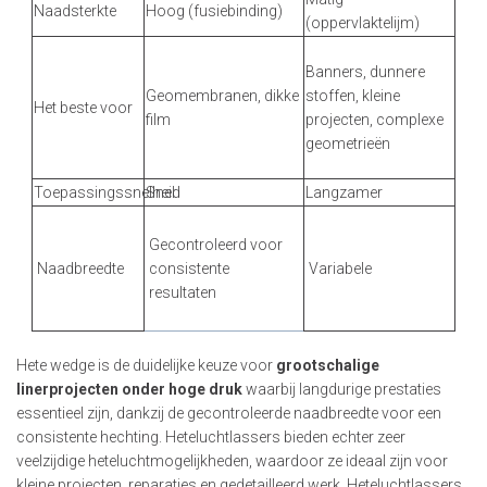
Naadsterkte
Hoog (fusiebinding)
(oppervlaktelijm)
Banners, dunnere
Geomembranen, dikke
stoffen, kleine
Het beste voor
film
projecten, complexe
geometrieën
Toepassingssnelheid
Snel
Langzamer
Gecontroleerd voor
Naadbreedte
consistente
Variabele
resultaten
Hete wedge is de duidelijke keuze voor
grootschalige
linerprojecten onder hoge druk
waarbij langdurige prestaties
essentieel zijn, dankzij de gecontroleerde naadbreedte voor een
consistente hechting. Heteluchtlassers bieden echter zeer
veelzijdige heteluchtmogelijkheden, waardoor ze ideaal zijn voor
kleine projecten, reparaties en gedetailleerd werk. Heteluchtlassers