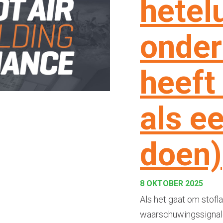
hetel
onder
heeft
als e
doen)
8 OKTOBER 2025
Als het gaat om stofl
waarschuwingssignalen