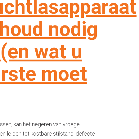
uchtlasapparaat
houd nodig
 (en wat u
erste moet
assen, kan het negeren van vroege
 leiden tot kostbare stilstand, defecte